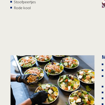
Stoofpeertjes
Rode kool
M