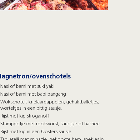
agnetron/ovenschotels
Nasi of bami met suki yaki
Nasi of bami met babi pangang
Wokschotel: krielaardappelen, gehaktballetjes,
worteltjes in een pittig sausje.
Rijst met kip stroganoff
Stamppotje met rookworst, saucijsje of hachee
Rijst met kip in een Oosters sausje
Tagliatelli met spinazie, gekookte ham, spekjes in