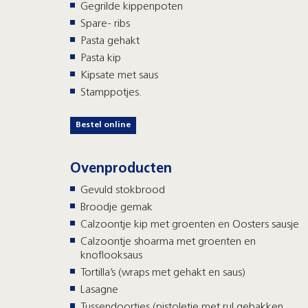
Gegrilde kippenpoten
Spare- ribs
Pasta gehakt
Pasta kip
Kipsate met saus
Stamppotjes.
Bestel online
Ovenproducten
Gevuld stokbrood
Broodje gemak
Calzoontje kip met groenten en Oosters sausje
Calzoontje shoarma met groenten en
knoflooksaus
Tortilla’s (wraps met gehakt en saus)
Lasagne
Tussendoortjes (pistoletje met rul gebakken