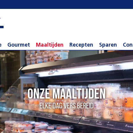
e
Gourmet
Maaltijden
Recepten
Sparen
Con
Onze maaltijden
Elke dag vers bereid