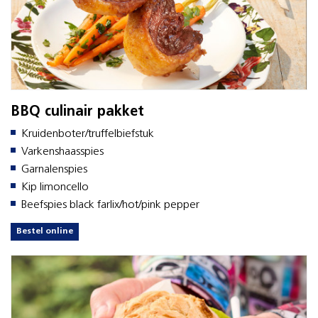
BBQ culinair pakket
Kruidenboter/truffelbiefstuk
Varkenshaasspies
Garnalenspies
Kip limoncello
Beefspies black farlix/hot/pink pepper
Bestel online