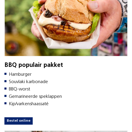
BBQ populair pakket
Hamburger
Souvlaki karbonade
BBQ-worst
Gemarineerde speklappen
Kip/varkenshaassaté
Bestel online