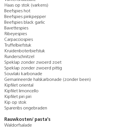
Haas op stok (varkens)
Beefspies hot
Beefspies pinkpepper
Beefspies black garlic
Bavettespies
Ribeyespies
Carpacciospies
Truffelbiefstuk
Kruidenboterbiefstuk
Runderschnitzel
Speklap zonder zwoerd zoet
Speklap zonder zwoerd pittig
Souvlaki karbonade
Gemarineerde halskarbonade (zonder been)
Kipfilet oriental
Kipfilet limoncello
Kipfilet piri piri
Kip op stok
Spareribs ongebraden
Rauwkosten/ pasta's
Waldorfsalade