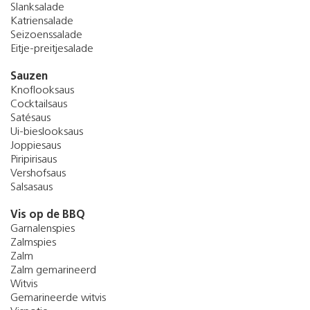
Slanksalade
Katriensalade
Seizoenssalade
Eitje-preitjesalade
Sauzen
Knoflooksaus
Cocktailsaus
Satésaus
Ui-bieslooksaus
Joppiesaus
Piripirisaus
Vershofsaus
Salsasaus
Vis op de BBQ
Garnalenspies
Zalmspies
Zalm
Zalm gemarineerd
Witvis
Gemarineerde witvis