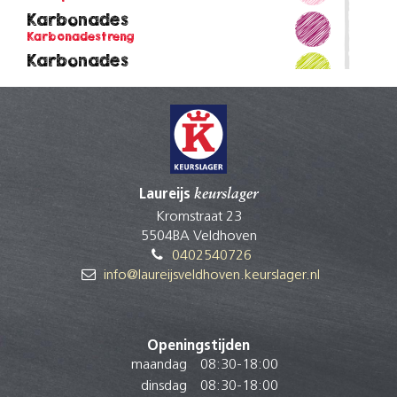
Karbonades
Karbonadestreng
Karbonades
Hals
Nasi/bamivlees
Schouder
Procureur
Hals
Rookworst
Laureijs
keurslager
Buik
Kromstraat 23
Saucijs
5504BA Veldhoven
Buik
0402540726
Schnitzel
info@laureijsveldhoven.keurslager.nl
Ham
Slavink
Buik
Openingstijden
Sparerib
maandag
08:30
-
18:00
Karbonadestreng
dinsdag
08:30
-
18:00
Spekblokjes