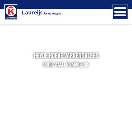
Laureijs
keurslager
Heyde Hoeve varkensvlees
Duurzaam en smakelijk