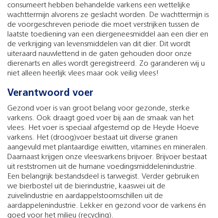
consumeert hebben behandelde varkens een wettelijke
wachttermijn alvorens ze geslacht worden. De wachttermijn is
de voorgeschreven periode die moet verstrijken tussen de
laatste toediening van een diergeneesmiddel aan een dier en
de verkrijging van levensmiddelen van dit dier. Dit wordt
uiteraard nauwlettend in de gaten gehouden door onze
dierenarts en alles wordt geregistreerd. Zo garanderen wij u
niet alleen heerlijk vlees maar ook veilig vlees!
Verantwoord voer
Gezond voer is van groot belang voor gezonde, sterke
varkens. Ook draagt goed voer bij aan de smaak van het
vlees. Het voer is speciaal afgestemd op de Heyde Hoeve
varkens. Het (droog)voer bestaat uit diverse granen
aangevuld met plantaardige eiwitten, vitamines en mineralen.
Daarnaast krijgen onze vleesvarkens brijvoer. Brijvoer bestaat
uit reststromen uit de humane voedingsmiddelenindustrie.
Een belangrijk bestandsdeel is tarwegist. Verder gebruiken
we bierbostel uit de bierindustrie, kaaswei uit de
zuivelindustrie en aardappelstoomschillen uit de
aardappelenindustrie. Lekker en gezond voor de varkens én
goed voor het milieu (recycling).